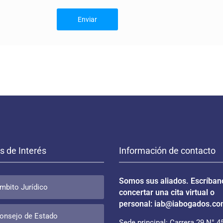
s de Interés
Información de contacto
Somos sus aliados. Escríban
mbito Jurídico
concertar una cita virtual o
personal: iab@iabogados.co
onsejo de Estado
Sede principal: Carrera 29 N° 45