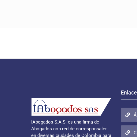
Enlace
Á
IAbogados S.A.S. es una firma de
Abogados con red de corresponsales
C
en diversas ciudades de Colombia para